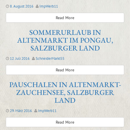
8. August 2016
ImpWerb11
Read More
SOMMERURLAUB IN
ALTENMARKT IM PONGAU,
SALZBURGER LAND
12. Juli 2016
SchneiderMarkt55
Read More
PAUSCHALEN IN ALTENMARKT-
ZAUCHENSEE, SALZBURGER
LAND
29. März 2016
ImpWerb11
Read More