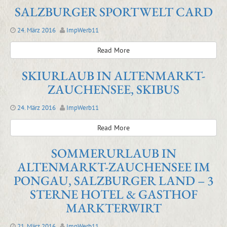
SALZBURGER SPORTWELT CARD
24. März 2016
ImpWerb11
Read More
SKIURLAUB IN ALTENMARKT-
ZAUCHENSEE, SKIBUS
24. März 2016
ImpWerb11
Read More
SOMMERURLAUB IN
ALTENMARKT-ZAUCHENSEE IM
PONGAU, SALZBURGER LAND – 3
STERNE HOTEL & GASTHOF
MARKTERWIRT
21. März 2016
ImpWerb11