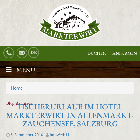
BUCHEN
ANFRAGEN
MENU
Home
Blog Archives
FISCHERURLAUB IM HOTEL
MARKTERWIRT IN ALTENMARKT-
ZAUCHENSEE, SALZBURG
8. September 2016
ImpWerb11