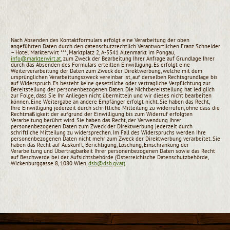
Nach Absenden des Kontaktformulars erfolgt eine Verarbeitung der oben
angeführten Daten durch den datenschutzrechtlich Verantwortlichen Franz Schneider
– Hotel Markterwirt ***, Marktplatz 2, A-5541 Altenmarkt im Pongau,
info@markterwirt.at
, zum Zweck der Bearbeitung Ihrer Anfrage auf Grundlage Ihrer
durch das Absenden des Formulars erteilten Einwilligung. Es erfolgt eine
Weiterverarbeitung der Daten zum Zweck der Direktwerbung, welche mit dem
ursprünglichen Verarbeitungszweck vereinbar ist, auf derselben Rec­htsgrundlage bis
auf Widerspruch. Es besteht keine gesetzliche oder vertragliche Verpflichtung zur
Bereitstellung der personenbezogenen Daten. Die Nichtbereitstellung hat lediglich
zur Folge, dass Sie Ihr Anliegen nicht übermitteln und wir dieses nicht bearbeiten
können. Eine Weitergabe an andere Empfänger erfolgt nicht. Sie haben das Recht,
Ihre Einwilligung jederzeit durch schriftliche Mitteilung zu widerrufen, ohne dass die
Rechtmäßigkeit der aufgrund der Einwilligung bis zum Widerruf erfolgten
Verarbeitung berührt wird. Sie haben das Recht, der Verwendung Ihrer
personenbezogenen Daten zum Zweck der Direktwerbung jederzeit durch
schriftliche Mitteilung zu widersprechen. Im Fall des Widerspruchs werden Ihre
personenbezogenen Daten nicht mehr zum Zweck der Direktwerbung verarbeitet. Sie
haben das Recht auf Auskunft, Berichtigung, Löschung, Einschränkung der
Verarbeitung und Übertragbarkeit Ihrer personenbezogenen Daten sowie das Recht
auf Beschwerde bei der Aufsichtsbehörde (Österreichische Datenschutzbehörde,
Wickenburggasse 8, 1080 Wien,
dsb@dsb.gv.at)
.